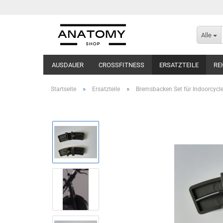
Alle
AUSDAUER
CROSSFITNESS
ERSATZTEILE
RE
»
»
Startseite
Ersatzteile
Bremsbacken Set für Indoorcycl