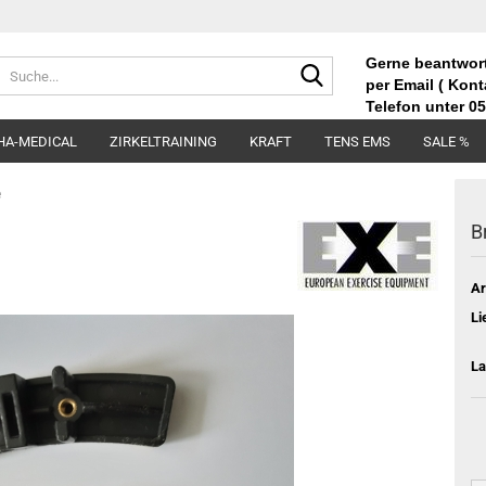
Gerne beantwort
Suche...
per Email (
Kont
Telefon unter
05
HA-MEDICAL
ZIRKELTRAINING
KRAFT
TENS EMS
SALE %
e
B
Ar
Li
La