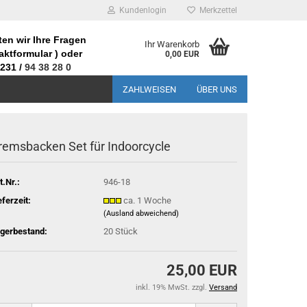
Kundenlogin
Merkzettel
en wir Ihre Fragen
Ihr Warenkorb
aktformular
) oder
0,00 EUR
231 /
94 38 28 0
ZAHLWEISEN
ÜBER UNS
remsbacken Set für Indoorcycle
t.Nr.:
946-18
eferzeit:
ca. 1 Woche
(Ausland abweichend)
gerbestand:
20
Stück
25,00 EUR
inkl. 19% MwSt. zzgl.
Versand