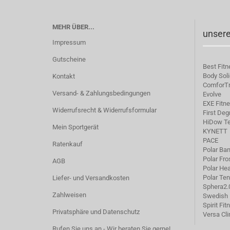
MEHR ÜBER...
unsere
Impressum
Gutscheine
Best Fitn
Body Soli
Kontakt
C
omforT
Versand- & Zahlungsbedingungen
Evolve
EXE Fitn
Widerrufsrecht & Widerrufsformular
First Deg
HiDow Te
Mein Sportgerät
KYNETT
PACE
Ratenkauf
Polar Ba
Polar Fro
AGB
Polar He
Polar Te
Liefer- und Versandkosten
Sphera2.
Zahlweisen
Swedish 
Spirit Fit
Privatsphäre und Datenschutz
Versa Cl
Rufen Sie uns an - Wir beraten Sie gerne!