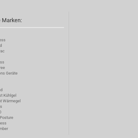
 Marken:
ess
d
rac
ess
ree
ns Geräte
nd
st Kühlgel
at Wärmegel
ns
0
Posture
ness
imber