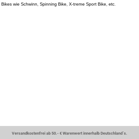
 Bikes wie Schwinn, Spinning Bike, X-treme Sport Bike, etc.
Versandkostenfrei ab 50.- € Warenwert innerhalb Deutschland´s.