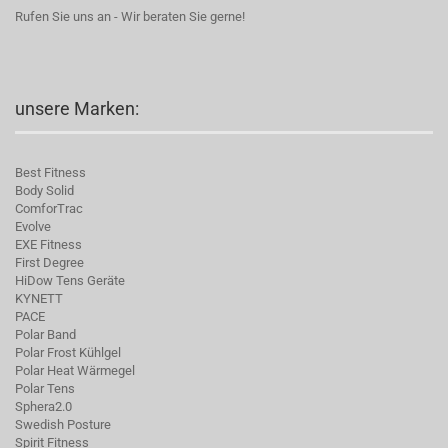
Rufen Sie uns an - Wir beraten Sie gerne!
unsere Marken:
Best Fitness
Body Solid
C
omforTrac
Evolve
EXE Fitness
First Degree
HiDow Tens Geräte
KYNETT
PACE
Polar Band
Polar Frost Kühlgel
Polar Heat Wärmegel
Polar Tens
Sphera2.0
Swedish Posture
Spirit Fitness