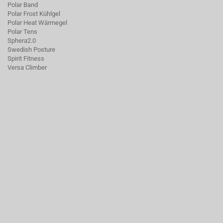
Polar Band
Polar Frost Kühlgel
Polar Heat Wärmegel
Polar Tens
Sphera2.0
Swedish Posture
Spirit Fitness
Versa Climber