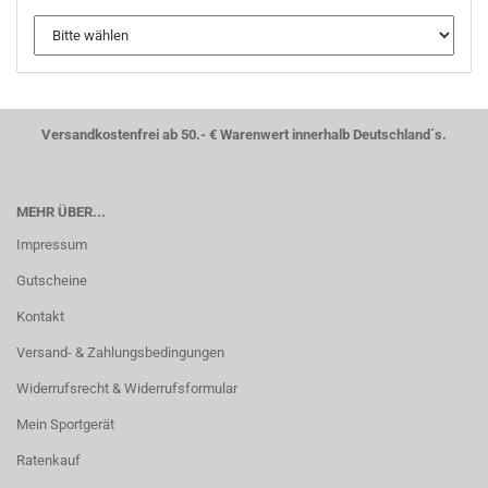
Versandkostenfrei ab 50.- € Warenwert innerhalb Deutschland´s.
MEHR ÜBER...
Impressum
Gutscheine
Kontakt
Versand- & Zahlungsbedingungen
Widerrufsrecht & Widerrufsformular
Mein Sportgerät
Ratenkauf