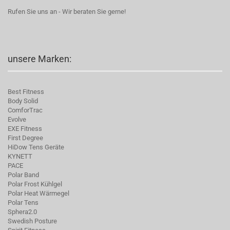
Rufen Sie uns an - Wir beraten Sie gerne!
unsere Marken:
Best Fitness
Body Solid
C
omforTrac
Evolve
EXE Fitness
First Degree
HiDow Tens Geräte
KYNETT
PACE
Polar Band
Polar Frost Kühlgel
Polar Heat Wärmegel
Polar Tens
Sphera2.0
Swedish Posture