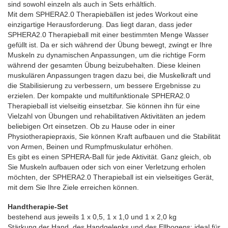
sind sowohl einzeln als auch in Sets
erhältlich.
Mit dem SPHERA2.0 Therapiebällen ist jedes Workout eine
einzigartige Herausforderung. Das liegt daran, dass jeder
SPHERA2.0 Therapieball mit einer bestimmten Menge Wasser
gefüllt ist. Da er sich während der Übung bewegt, zwingt er Ihre
Muskeln zu dynamischen Anpassungen, um die richtige Form
während der gesamten Übung beizubehalten. Diese kleinen
muskulären Anpassungen tragen dazu bei, die Muskelkraft und
die Stabilisierung zu verbessern, um bessere Ergebnisse zu
erzielen. Der kompakte und multifunktionale SPHERA2.0
Therapieball ist vielseitig einsetzbar. Sie können ihn für eine
Vielzahl von Übungen und rehabilitativen Aktivitäten an jedem
beliebigen Ort einsetzen. Ob zu Hause oder in einer
Physiotherapiepraxis, Sie können Kraft aufbauen und die Stabilität
von Armen, Beinen und Rumpfmuskulatur erhöhen.
Es gibt es einen SPHERA-Ball für jede Aktivität. Ganz gleich, ob
Sie Muskeln aufbauen oder sich von einer Verletzung erholen
möchten, der SPHERA2.0 Therapieball ist ein vielseitiges Gerät,
mit dem Sie Ihre Ziele erreichen können.
Handtherapie-Set
bestehend aus jeweils 1 x 0,5, 1 x 1,0 und 1 x 2,0 kg
Stärkung der Hand, des Handgelenks und des Ellbogens; ideal für