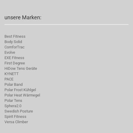
unsere Marken:
Best Fitness
Body Solid
C
omforTrac
Evolve
EXE Fitness
First Degree
HiDow Tens Geräte
KYNETT
PACE
Polar Band
Polar Frost Kühlgel
Polar Heat Wärmegel
Polar Tens
Sphera2.0
Swedish Posture
Spirit Fitness
Versa Climber