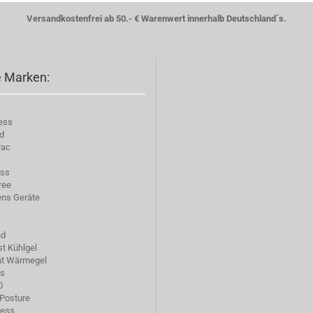
Versandkostenfrei ab 50.- € Warenwert innerhalb Deutschland´s.
 Marken:
ess
d
rac
ess
ree
ns Geräte
nd
st Kühlgel
at Wärmegel
ns
0
Posture
ness