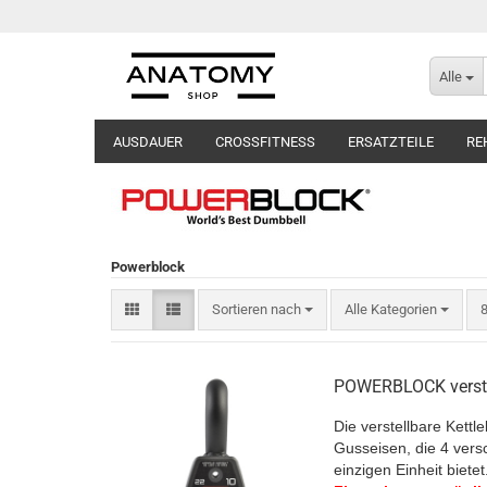
Alle
AUSDAUER
CROSSFITNESS
ERSATZTEILE
RE
Powerblock
Sortieren nach
p
Sortieren nach
Alle Kategorien
8
POWERBLOCK verstel
Die verstellbare Kettle
Gusseisen, die 4 vers
einzigen Einheit bietet