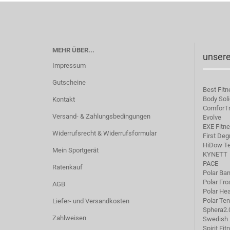
MEHR ÜBER...
unsere
Impressum
Gutscheine
Best Fitn
Body Soli
Kontakt
C
omforT
Versand- & Zahlungsbedingungen
Evolve
EXE Fitn
Widerrufsrecht & Widerrufsformular
First Deg
HiDow Te
Mein Sportgerät
KYNETT
PACE
Ratenkauf
Polar Ba
Polar Fro
AGB
Polar He
Polar Te
Liefer- und Versandkosten
Sphera2.
Zahlweisen
Swedish 
Spirit Fit