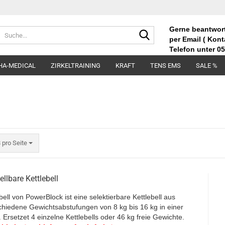
Gerne beantwort
Suche...
per Email (
Kont
Telefon unter
05
HA-MEDICAL
ZIRKELTRAINING
KRAFT
TENS EMS
SALE %
ro Seite
 pro Seite
lbare Kettlebell
bell von PowerBlock ist eine selektierbare Kettlebell aus
chiedene Gewichtsabstufungen von 8 kg bis 16 kg in einer
. Ersetzet 4 einzelne Kettlebells oder 46 kg freie Gewichte.